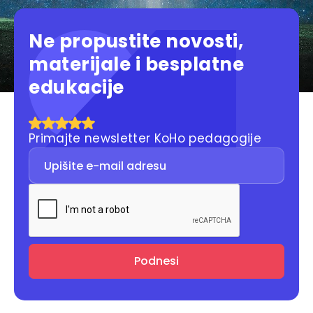
Ne propustite novosti,
materijale i besplatne
edukacije
Primajte newsletter KoHo pedagogije